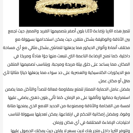
تتميز هذه الثريا بإضاءة LED بلون أصفر بتصميمها الفريد والمميز، حيث تجمع
بين الأناقة والوظيفة بشكل متقن، حيث يمكن استخدامها بسهولة مع
مختلف أنماط وألوان الديكور مما يجعلها تتماشى بشكل مثالي مع أي مساحة
داخلية، كما تمنح الإضاءة الناعمة التي تنبعث منها جوًا هادئًا ومريحًا في
المكان، مما يساعد على خلق بيئة مريحة ومرحبة. ويتناسب تصميمها المتقن
مع الديكورات الكلاسيكية والعصرية على حد سواء مما يجعلها خيارًا مثاليًا لأي
منزل أو مكان عمل.
بفضل عامل الحماية الممتاز تتمتع بمقاومة فعالة للصدأ والتآكل مما يضمن
استمرارية جمالها وتألقها على مر الزمان، كما تأتي بلون ذهبي يضفي عليها
لمسة من الفخامة والأناقة ومصنوعة من الحديد اللامع الذي يمنحها متانة
وقوة. وبفضل إمكانية التحكم في ارتفاعها، يمكن تعديلها بسهولة لتناسب
احتياجات الإضاءة المختلفة في أي مكان وزمان.
وتتوفر الثريا داخل متجر بلاك لايت بسعر لا يقارن حيث يمكنك الحصول عليها