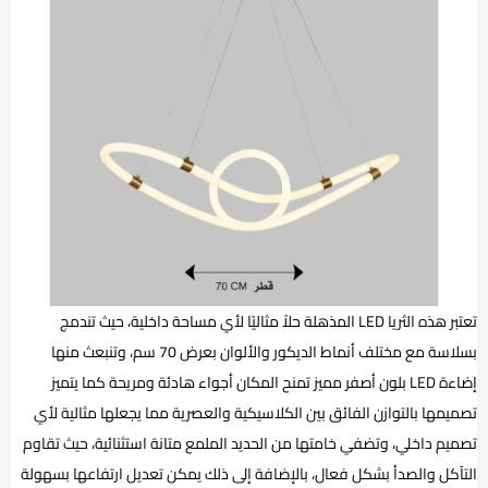
تعتبر هذه الثريا LED المذهلة حلاً مثاليًا لأي مساحة داخلية، حيث تندمج
بسلاسة مع مختلف أنماط الديكور والألوان بعرض 70 سم، وتنبعث منها
إضاءة LED بلون أصفر مميز تمنح المكان أجواء هادئة ومريحة كما يتميز
تصميمها بالتوازن الفائق بين الكلاسيكية والعصرية مما يجعلها مثالية لأي
تصميم داخلي، وتضفي خامتها من الحديد الملمع متانة استثنائية، حيث تقاوم
التآكل والصدأ بشكل فعال، بالإضافة إلى ذلك يمكن تعديل ارتفاعها بسهولة