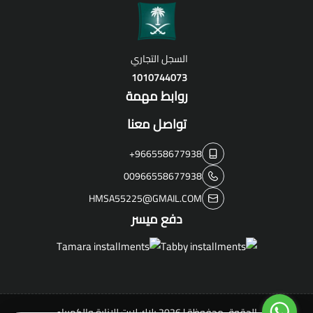
السجل التجاري
1010744073
روابط مهمة
تواصل معنا
+966558677938
00966558677938
HMSA55225@GMAIL.COM
دفع ميسر
الحقوق محفوظة | 2026
بلاك لايت للإنارة والكهرباء