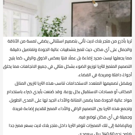
ثريا بأذرع من متجر بلاك لايت تأتي بتصميم استثنائي يضفي لمسة من الأناقة
والجمال على أي مكان، حيث تتميز بتشطيبات عالية الجودة وتفاصيل دقيقة
مما يجعلها ليست مجرد إضاءة بل عملًا فنيًا يعكس الذوق والرقي، كما يتيح
التصميم المتميز للثريا توزيع الضوء بشكل مثالي في جميع الاتجاهات مما يخلق
أجواءً دافئة ومريحة في الفضاء.
وبفضل تصميمها المتعدد الاستخدامات تناسب هذه الثريا لتزيين المنازل
المكاتب أو مساحات الاستقبال بكل روعة. وقد صُنعت بأيدي خبراء باستخدام
مواد عالية الجودة مما يضمن المتانة والأداء الجيد لها على المدى الطويل.
وتجمع هذه الثريا بين التصميم الراقي والأداء المميز لتقديم إضاءة فريدة
وجميلة في أي مكان توضع فيه.
وبالإضافة إلى تلك المميزات تتوفر الثريا داخل متجر بلاك لايت بسعر مميز جدا
يتراوح نحو 340.60 ريال سعودي