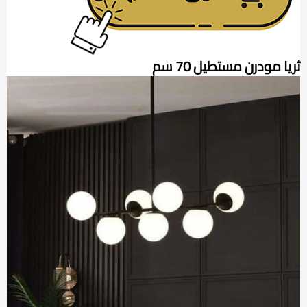
ثريا مودرن مستطيل 70 سم