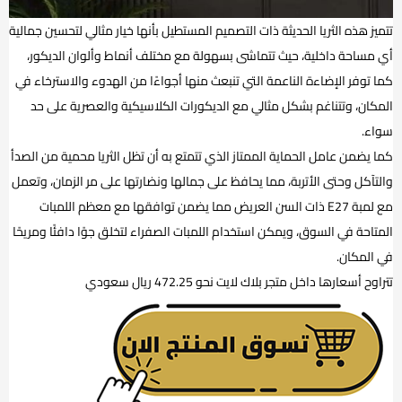
تتميز هذه الثريا الحديثة ذات التصميم المستطيل بأنها خيار مثالي لتحسين جمالية
أي مساحة داخلية، حيث تتماشى بسهولة مع مختلف أنماط وألوان الديكور،
كما توفر الإضاءة الناعمة التي تنبعث منها أجواءًا من الهدوء والاسترخاء في
المكان، وتتناغم بشكل مثالي مع الديكورات الكلاسيكية والعصرية على حد
سواء.
كما يضمن عامل الحماية الممتاز الذي تتمتع به أن تظل الثريا محمية من الصدأ
والتآكل وحتى الأتربة، مما يحافظ على جمالها ونضارتها على مر الزمان، وتعمل
مع لمبة E27 ذات السن العريض مما يضمن توافقها مع معظم اللمبات
المتاحة في السوق، ويمكن استخدام اللمبات الصفراء لتخلق جوًا دافئًا ومريحًا
في المكان.
تتراوح أسعارها داخل متجر بلاك لايت نحو 472.25 ريال سعودي