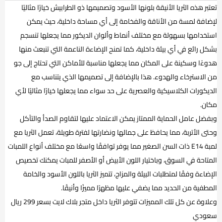
تعتبر هذه الثريا الأنيقة بلونها الأسود وتصميمها ذو الطرابيش خيارًا مثاليًا
لإضافة لمسة من الأناقة والفخامة إلى أي مساحة داخلية، حيث يمكن
استخدامها بسهولة مع مختلف أنماط وألوان الديكور مما يجعلها تنسجم
بشكل رائع في أي بيئة داخلية، كما تمنح الإضاءة الناعمة التي تنبعث منها
هدوءًا وسكينة على المكان مما يجعلها مناسبة للأماكن التي تحتاج إلى جو
من الاسترخاء والهدوء. هذا بالإضافة إلى تصميمها الذي يتناسب مع
الديكورات الكلاسيكية والعصرية على حد سواء مما يجعلها خيارًا مثاليًا لأي
مكان.
وبفضل عامل الحماية الممتاز يمكن الاعتماد عليها لتقاوم الصدأ والتآكل
وحتى الأتربة، مما يحافظ على جمالها ونضارتها لفترة طويلة، تعمل الثريا مع
لمبة E14 ذات السن الصغير مما يوفر توافقًا واسعًا مع مختلف أنواع اللمبات
المتاحة في السوق، وباختيار اللون الأبيض أو الأصفر للمبات يمكنك تخصيص
الإضاءة وفقًا لمتطلبات البيئة والمزاج، تتميز الثريا باللون الأسود والخامة
المطفية من الحديد مما يضفي عليها مظهرًا مميزًا وأنيقًا.
وعلاوة عن كل تلك المميزات تتوفر الثريا داخل متجر بلاك لايت بسعر 299 ريال
سعودي