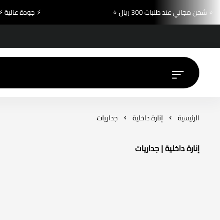
⭐ شحن مجاني عند طلبات 300 ريال ⭐
⚡ جو
الرئيسية
إنارة داخلية
جداريات
إنارة داخلية | جداريات