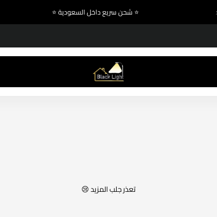
دة عالية ⚡
⭐ شحن سريع داخل السعودية ⭐
بلاك لايت للإنارة والكهرباء
تعذر جلب المزيد 😢