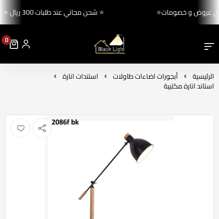
اقوي عروض و خصومات⭐
⭐ شحن مجاني عند طلبات 300 ريال ⭐
0
بلاك لايت للإنارة والكهرباء
الرئيسية
أبجورات اضاءات طاولات
استندات انارة
استاند انارة مكتبية