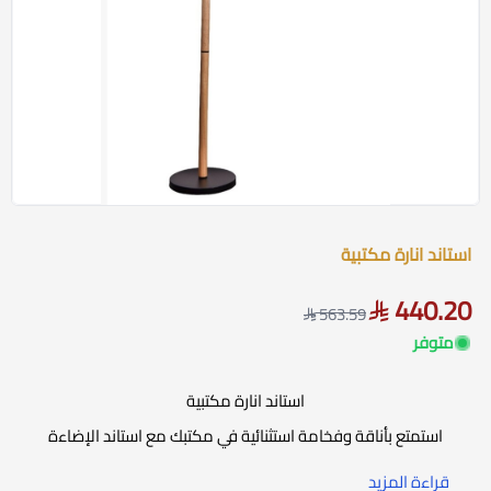
استاند انارة مكتبية
440.20
563.59
متوفر
استاند انارة مكتبية
استمتع بأناقة وفخامة استثنائية في مكتبك مع استاند الإضاءة
المكتبية باللونين الأسود ,والخشبي ، والذي يمثل تجسيدًا
قراءة المزيد