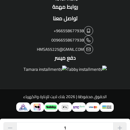
روابط مهمة
تواصل معنا
+966558677938
00966558677938
HMSA55225@GMAIL.COM
دفع ميسر
الحقوق محفوظة | 2026
بلاك لايت للإنارة والكهرباء