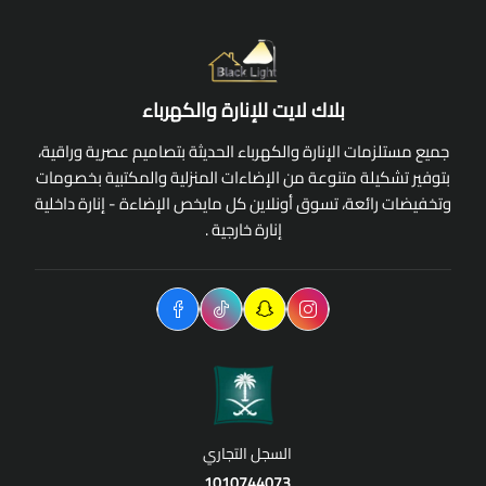
بلاك لايت للإنارة والكهرباء
جميع مستلزمات الإنارة والكهرباء الحديثة بتصاميم عصرية وراقية،
بتوفير تشكيلة متنوعة من الإضاءات المنزلية والمكتبية بخصومات
وتخفيضات رائعة، تسوق أونلاين كل مايخص الإضاءة - إنارة داخلية
إنارة خارجية .
السجل التجاري
1010744073