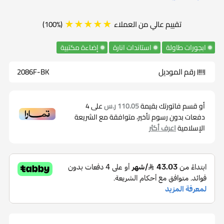
للتصميم الحديث والأناقة المتقدمة. يقدم هذا الاستاند لمستك
الشخصية في بيئة العمل، إذ يجمع بين الألوان الجذابة والتصميم
★★★★★
تقييم عالي من العملاء
(100%)
المتطور، تأتي تفاصيل اللونين الأسود والخشبي بتناغم فريد، مما
ابجورات طاولة
استاندات انارة
إضاءة مكتبية
يمنح الاستاند طابعًا فاخرًا ومظهرًا جماليًا متميزًا.
رقم الموديل
2086F-BK
يسهم التصميم المودرن في إضفاء لمسة عصرية ومتطورة على
مكتبك، مع الحفاظ على وظائفه العملية لتوفير إضاءة مريحة
أو قسم فاتورتك بقيمة
110.05 ر.س
على
4
دفعات بدون رسوم تأخير، متوافقة مع الشريعة
وفعالة، استمتع بجمال الاستاند الذي يجمع بين اللمسات الفنية
الإسلامية
اعرف أكثر
والأداء العالي، وجعل من مكتبك مكانًا يعكس أناقتك الشخصية
ويعزز تجربتك في بيئة العمل بأسلوب مميز ومتقدم.
مواصفات استاند انارة مكتبية
يتميز بتصميم عصري وأنيق يناسب أنماط الديكور الحديثة.
يصنع غالبًا من مواد عالية الجودة مثل الفولاذ المقاوم
للصدأ أو الألمنيوم لضمان المتانة والاستدامة.