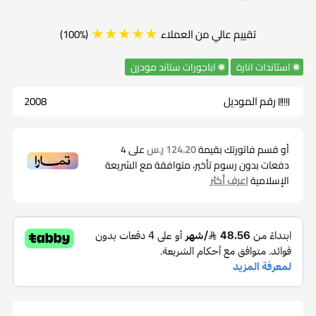
للتصميم الحديث والأناقة المتقدمة. يقدم هذا الاستاند لمستك
الشخصية في بيئة العمل، إذ يجمع بين الألوان الجذابة والتصميم
★★★★★
تقييم عالي من العملاء
(100%)
المتطور، تأتي تفاصيل اللونين الاسود بتناغم فريد، مما يمنح
استاندات انارة
اباجورات ستاند مودرن
الاستاند طابعًا فاخرًا ومظهرًا جماليًا متميزًا.
رقم الموديل
2008
يسهم التصميم المودرن في إضفاء لمسة عصرية ومتطورة على
مكتبك، مع الحفاظ على وظائفه العملية لتوفير إضاءة مريحة
أو قسم فاتورتك بقيمة
124.20 ر.س
على
4
دفعات بدون رسوم تأخير، متوافقة مع الشريعة
وفعالة، استمتع بجمال الاستاند الذي يجمع بين اللمسات الفنية
الإسلامية
اعرف أكثر
والأداء العالي، وجعل من مكتبك مكانًا يعكس أناقتك الشخصية
ويعزز تجربتك في بيئة العمل بأسلوب مميز ومتقدم.
مواصفات استاند انارة مكتبية
يتميز بتصميم عصري وأنيق يناسب أنماط الديكور الحديثة.
يصنع غالبًا من مواد عالية الجودة مثل الفولاذ المقاوم
للصدأ أو الألمنيوم لضمان المتانة والاستدامة.