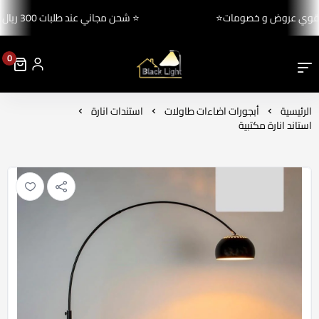
⭐ اقوي عروض و خصومات⭐
⭐ شحن مجاني عند طلبات 300 ريال ⭐
0
بلاك لايت للإنارة والكهرباء
الرئيسية
أبجورات اضاءات طاولات
استندات انارة
استاند انارة مكتبية