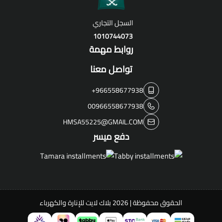
السجل التجاري
1010744073
روابط مهمة
تواصل معنا
+966558677938
00966558677938
HMSA55225@GMAIL.COM
دفع ميسر
الحقوق محفوظة | 2026
بلاك لايت للإنارة والكهرباء