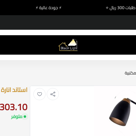
عند طلبات 300 ريال ⭐
⚡ جودة عالية ⚡
بلاك لايت للإنارة والكهرباء
مكتبية
استاند انارة
303.10
متوفر