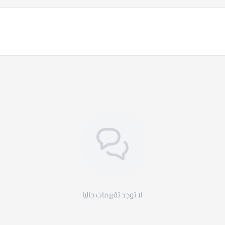
ناسب احتياجات العمل والراحة البصرية.
ن اللمبة في الملاحظات.
ق لتحسين إضاءة مكتبك وزيادة راحتك أثناء العمل، فمتجر
 تتوفر لدينا استاندات إنارة بتقنيات متقدمة توفر إضاءة
عين وزيادة التركيز أثناء العمل.
لا توجد تقييمات حاليا