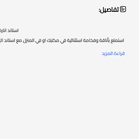
تفاصيل:
استاند انارة
استمتع بأناقة وفخامة استثنائية في مكتبك او في المنزل مع استاند الإ
الحديث والأناقة المتقدمة. يقدم هذا الاستاند لمستك الشخصية في بيئ
قراءة المزيد
تأتي تفاصيل اللونين الاسود بتناغم فريد، مما يمنح الاس
يسهم التصميم المودرن في إضفاء لمسة عصرية ومتطورة على مكتبك
وفعالة، استمتع بجمال الاستاند الذي يجمع بين اللمسات الفنية وال
ويعزز تجربتك في بيئة العمل ب
مواصفات استاند انا
يتميز بتصميم عصري وأنيق يناسب أ
يصنع غالبًا من مواد عالية الجودة مثل الفولاذ المقاوم ل