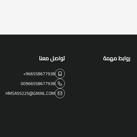
روابط مهمة
تواصل معنا
+966558677938
00966558677938
HMSA55225@GMAIL.COM