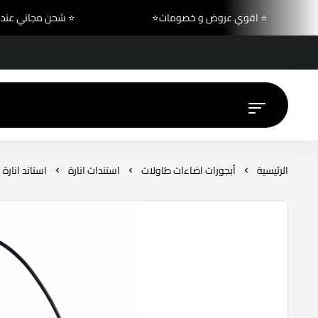
⭐ اقوي عروض و خصومات⭐
⭐ شحن مجاني 
الرئيسية
أبجورات اضاءات طاولات
استندات انارة
استاند انارة 