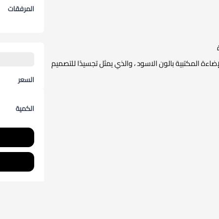
المرفقات
ضاءة المكتبية بالون الاسود ، والذي يمثل تجسيدًا للتصميم
ة العمل، إذ يجمع بين الألوان الجذابة والتصميم المتطور،
السعر
تاند طابعًا فاخرًا ومظهرًا جماليًا متميزًا.
الكمية
، مع الحفاظ على وظائفه العملية لتوفير إضاءة مريحة
أداء العالي، وجعل من مكتبك مكانًا يعكس أناقتك الشخصية
أسلوب مميز ومتقدم.
رة مكتبية
نماط الديكور الحديثة.
لصدأ أو الألمنيوم لضمان المتانة والاستدامة.