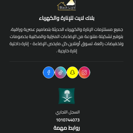
بلاك لايت للإنارة والكهرباء
جميع مستلزمات الإنارة والكهرباء الحديثة بتصاميم عصرية وراقية،
بتوفير تشكيلة متنوعة من الإضاءات المنزلية والمكتبية بخصومات
وتخفيضات رائعة، تسوق أونلاين كل مايخص الإضاءة - إنارة داخلية
إنارة خارجية .
السجل التجاري
1010744073
روابط مهمة