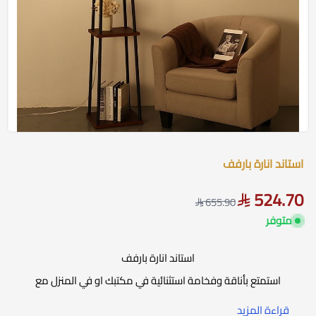
استاند انارة بارفف
524.70
655.90
متوفر
استاند انارة بارفف
استمتع بأناقة وفخامة استثنائية في مكتبك او في المنزل مع
استاند الإضاءة المكتبية بارفف انيقة باللونين الأسود والخشبي ،
قراءة المزيد