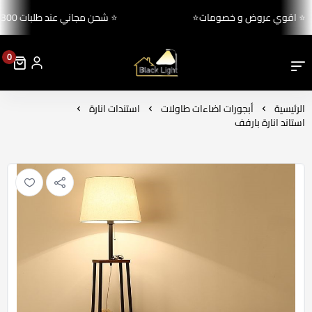
⭐ اقوي عروض و خصومات⭐
⭐ شحن مجاني عند طلبات 300 ريال 
0
بلاك لايت للإنارة والكهرباء
الرئيسية
أبجورات اضاءات طاولات
استندات انارة
استاند انارة بارفف