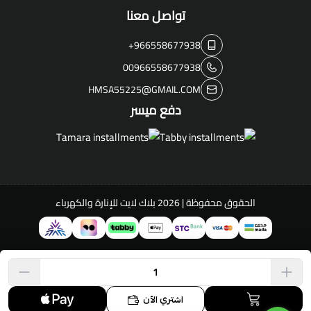
تواصل معنا
+966558677938
00966558677938
HMSA55225@GMAIL.COM
دفع ميسر
الحقوق محفوظة | 2026
بلاك لايت للإنارة والكهرباء
اشتري الآن