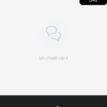
إرسال
فنية مميزة من بلاك لايت بأفضل الأسعار مع امكانية الشحن
السريع داخل المملكة العربية السعودية، مع امكانية التقسيط
الميسر، ويمكنك اختيار طريقة الدفع المناسبة لك بكل سهولة.
استاندات انارة ,
لا توجد تقييمات حاليا