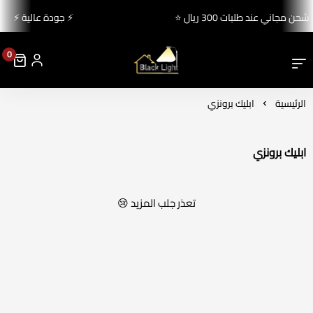
⭐ شحن مجاني عند طلبات 300 ريال ⭐
⚡ جودة عالية ⚡
0
بلاك لايت للإنارة والكهرباء
الرئيسية
ابليك برونزي
ابليك برونزي
تعذر جلب المزيد 😢